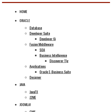
Skip
to
HOME
content
ORACLE
Database
Developer Suite
Developer 6i
Fusion Middleware
SOA
Business Intelligence
Discoverer 11g
Applications
Oracle E-Business Suite
Designer
JAVA
JavaFX
J2ME
JOOMLA!
CMS