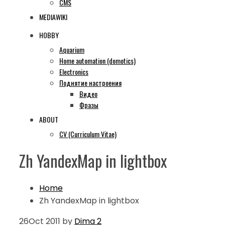
CMS
MEDIAWIKI
HOBBY
Aquarium
Home automation (domotics)
Electronics
Поднятие настроения
Видео
Фразы
ABOUT
CV (Curriculum Vitae)
Zh YandexMap in lightbox
Home
Zh YandexMap in lightbox
26
Oct 2011
by
Dima
2