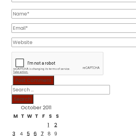
Search
for:
October 2011
M
T
W
T
F
S
S
1
2
3
4
5
6
7
8
9