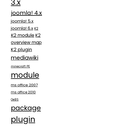
3.x
joomla! 4.x
joomla! 5.x
joomla! 6.x
K2
K2 module
K2
overview map
K2 plugin
mediawiki
minecraft PE
module
ms office 2007
ms office 2010
OeBS
package
plugin