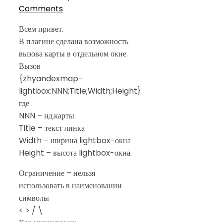
Comments
Всем привет.
В плагине сделана возможность
вызова карты в отдельном окне.
Вызов
{zhyandexmap-
lightbox:NNN;Title;Width;Height}
где
NNN – ид.карты
Title – текст линка
Width – ширина lightbox-окна
Height – высота lightbox-окна.
Ограничение – нельзя
использовать в наименовании
символы
< > / \