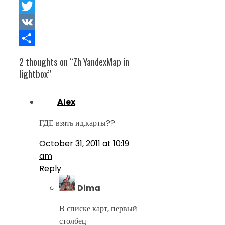
Facebook
Twitter
VK
Share
2 thoughts on “
Zh YandexMap in
lightbox
”
Alex
ГДЕ взять ид.карты??
October 31, 2011 at 10:19
am
Reply
Dima
В списке карт, первый
столбец