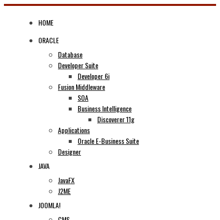
Skip
to
HOME
content
ORACLE
Database
Developer Suite
Developer 6i
Fusion Middleware
SOA
Business Intelligence
Discoverer 11g
Applications
Oracle E-Business Suite
Designer
JAVA
JavaFX
J2ME
JOOMLA!
CMS