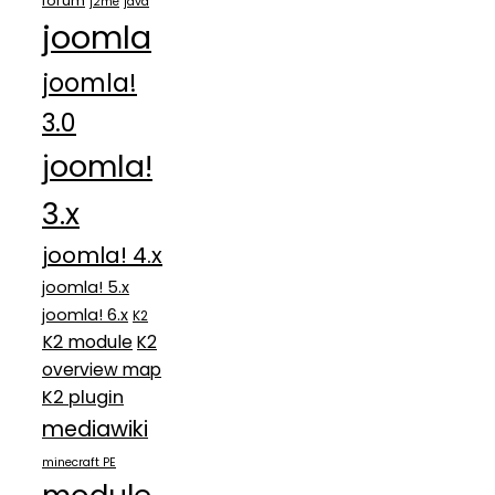
forum
j2me
java
joomla
joomla!
3.0
joomla!
3.x
joomla! 4.x
joomla! 5.x
joomla! 6.x
K2
K2 module
K2
overview map
K2 plugin
mediawiki
minecraft PE