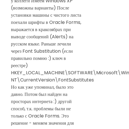
у коллеги Имеем Windows XP
(возможны варианты) После
установки машины с чистого листа
поехали шрифты в Oracle Forms,
выражается в кракозябрах при
выводе сообщений (Alerts) на
русском языке. Раньше лечили
через Font Substitution (если
правильно помню :) ключ в
реестре)
HKEY_LOCAL_MACHINE\SOFTWARE\Microsoft\Wi
NT\CurrentVersion\FontSubstitutes
Но как уже упоминал, было это
давно. Потом был найден на
просторах интернета :) другой
способ, т.к. проблемы были не
только с Oracle Forms. Это
решение - меняем значения для