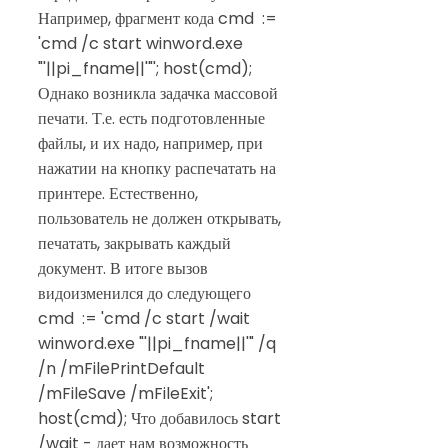
Например, фрагмент кода cmd :=
'cmd /c start winword.exe
"'||pi_fname||'"'; host(cmd);
Однако возникла задачка массовой
печати. Т.е. есть подготовленные
файлы, и их надо, например, при
нажатии на кнопку распечатать на
принтере. Естественно,
пользователь не должен открывать,
печатать, закрывать каждый
документ. В итоге вызов
видоизменился до следующего
cmd := 'cmd /c start /wait
winword.exe "'||pi_fname||'" /q
/n /mFilePrintDefault
/mFileSave /mFileExit';
host(cmd); Что добавилось start
/wait - дает нам возможность