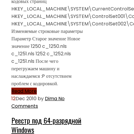
кодовых страниц
HKEY_LOCAL_MACHINE\SYSTEM\CurrentControlSe
HKEY_LOCAL_MACHINE\SYSTEM\ControlSet001\Co
HKEY_LOCAL_MACHINE\SYSTEM\ControlSet002\Co
Изменяемые строковые параметры
Параметр Старое значение Новое
значение 1250 c_1250.nls
c_1251.nls 1252 c_1252.nls
c_1251.nls После чего
перегружаем машину и
наслаждаемся :P отсутствием
проблем с кодировкой.
Read More
12
Dec 2010
by
Dima
No
Comments
Реестр под 64-разрядной
Windows