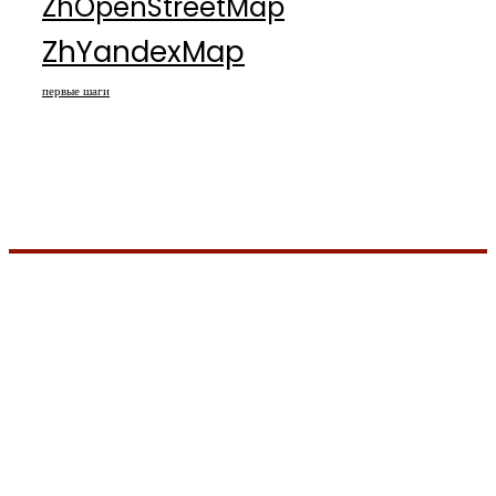
ZhOpenStreetMap
ZhYandexMap
первые шаги