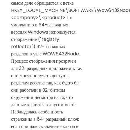
самом деле обращаются к ветке
HKEY_LOCAL_MACHINE\SOFTWARE\Wow6432Nod
<company>\<product> По
умолчанию в 64-разрядных
версиях Windows используется
отображение ("registry
reflector") 32-разрядных
разделов в узле WOW6432Node.
Процесс отображения прозрачен
для 32-разрядных приложений, т.е.
они могут получать доступ к
разделам реестра так, как будто бы
они работали в 32-битном
окружении несмотря на то, что
данные хранятся в другом месте.
Наблюдалась особенность
отражения в 64-разрядный ключ:
если очищалось значение ключа в