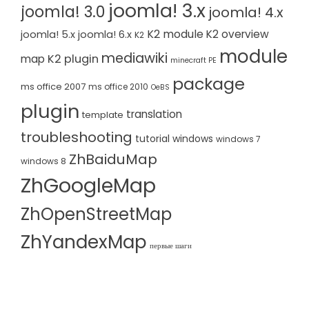
joomla! 3.x
joomla! 3.0
joomla! 4.x
K2 module
K2 overview
joomla! 5.x
joomla! 6.x
K2
module
mediawiki
K2 plugin
map
minecraft PE
package
ms office 2007
ms office 2010
OeBS
plugin
translation
template
troubleshooting
tutorial
windows
windows 7
ZhBaiduMap
windows 8
ZhGoogleMap
ZhOpenStreetMap
ZhYandexMap
первые шаги