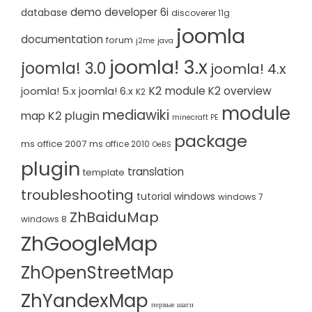
demo
developer 6i
database
discoverer 11g
joomla
documentation
forum
j2me
java
joomla! 3.x
joomla! 3.0
joomla! 4.x
K2 module
K2 overview
joomla! 5.x
joomla! 6.x
K2
module
mediawiki
K2 plugin
map
minecraft PE
package
ms office 2007
ms office 2010
OeBS
plugin
translation
template
troubleshooting
tutorial
windows
windows 7
ZhBaiduMap
windows 8
ZhGoogleMap
ZhOpenStreetMap
ZhYandexMap
первые шаги