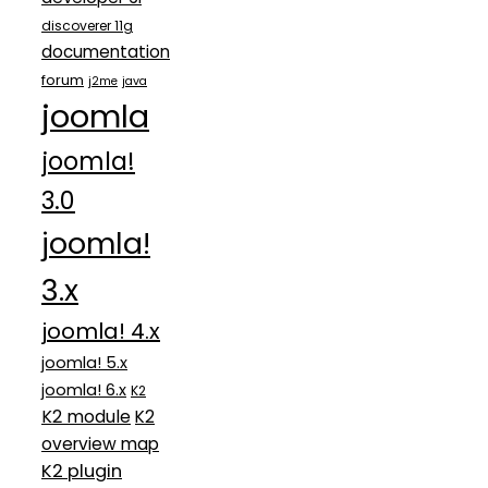
discoverer 11g
documentation
forum
j2me
java
joomla
joomla!
3.0
joomla!
3.x
joomla! 4.x
joomla! 5.x
joomla! 6.x
K2
K2 module
K2
overview map
K2 plugin