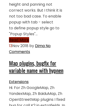
height and panning not
correct works. But I think it is
not too bad case. To enable
popup with tab - select
to define popup style go to
"Popup Styles"…
Read More
13
Nov 2018
by
Dima
No
Comments
Map plugins, bugfix for
variable name with hypnen
Extensions
Hi. For Zh GoogleMap, Zh
YandexMap, Zh BaiduMap, Zh
OpenStreetMap plugins I fixed
bug for call K2 in extrafields. In