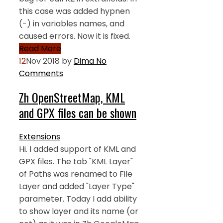
this case was added hypnen
(-) in variables names, and
caused errors. Now it is fixed.
Read More
12
Nov 2018
by
Dima
No
Comments
Zh OpenStreetMap, KML
and GPX files can be shown
Extensions
Hi. I added support of KML and
GPX files. The tab "KML Layer"
of Paths was renamed to File
Layer and added "Layer Type"
parameter. Today I add ability
to show layer and its name (or