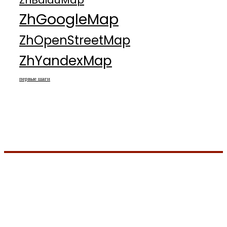
ZhBaiduMap
ZhGoogleMap
ZhOpenStreetMap
ZhYandexMap
первые шаги