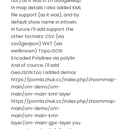
not) as it was in Zh GoogleMap.
In map details I also added KML
file support (as it was), and by
default show name in infowin.
In furure I'll add support the
other formats: CSV (via
csv2geojson) WKT (via
wellknown) TopoJSON
Encoded Polylines via polylin
And of cource, I'll add
GeoJSON too I added demos
https://joomla.zhuk.cc/index.php/zhosmmap-
main/om-demo/om-
main/om-main-kml-layer
https://joomla.zhuk.cc/index.php/zhosmmap-
main/om-demo/om-
main/om-main-kml-
layer/om-main-gpx-layer you