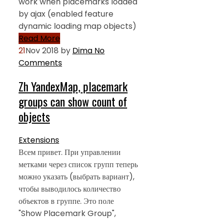
work when placemarks loaded
by ajax (enabled feature
dynamic loading map objects)
Read More
21
Nov 2018
by
Dima
No
Comments
Zh YandexMap, placemark
groups can show count of
objects
Extensions
Всем привет. При управлении
метками через список групп теперь
можно указать (выбрать вариант),
чтобы выводилось количество
объектов в группе. Это поле
"Show Placemark Group",