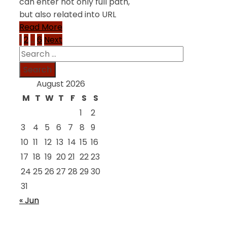
can enter not only full path,
but also related into URL
Read More
Posts
1
2
…
6
Next
Search
pagination
for:
August 2026
M
T
W
T
F
S
S
1
2
3
4
5
6
7
8
9
10
11
12
13
14
15
16
17
18
19
20
21
22
23
24
25
26
27
28
29
30
31
« Jun