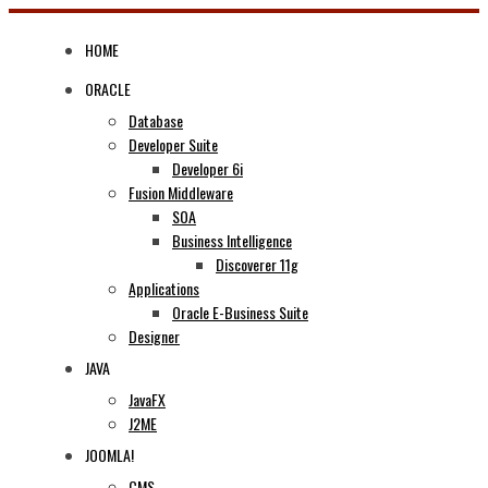
Skip
to
HOME
content
ORACLE
Database
Developer Suite
Developer 6i
Fusion Middleware
SOA
Business Intelligence
Discoverer 11g
Applications
Oracle E-Business Suite
Designer
JAVA
JavaFX
J2ME
JOOMLA!
CMS