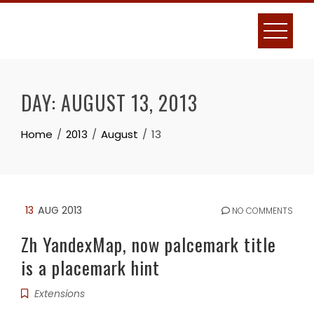
Skip
to
content
DAY:
AUGUST 13, 2013
Home
2013
August
13
13
AUG 2013
NO COMMENTS
Zh YandexMap, now palcemark title
is a placemark hint
Extensions