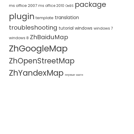
package
ms office 2007
ms office 2010
OeBS
plugin
translation
template
troubleshooting
tutorial
windows
windows 7
ZhBaiduMap
windows 8
ZhGoogleMap
ZhOpenStreetMap
ZhYandexMap
первые шаги