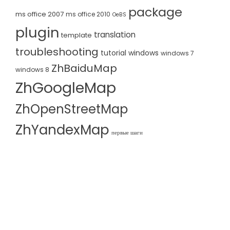
package
ms office 2007
ms office 2010
OeBS
plugin
translation
template
troubleshooting
tutorial
windows
windows 7
ZhBaiduMap
windows 8
ZhGoogleMap
ZhOpenStreetMap
ZhYandexMap
первые шаги