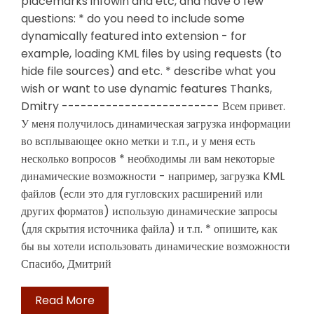
placemarks infowin and etc, and have o few
questions: * do you need to include some
dynamically featured into extension - for
example, loading KML files by using requests (to
hide file sources) and etc. * describe what you
wish or want to use dynamic features Thanks,
Dmitry ------------------------- Всем привет.
У меня получилось динамическая загрузка информации
во всплывающее окно метки и т.п., и у меня есть
несколько вопросов * необходимы ли вам некоторые
динамические возможности - например, загрузка KML
файлов (если это для гугловских расширений или
других форматов) использую динамические запросы
(для скрытия источника файла) и т.п. * опишите, как
бы вы хотели использовать динамические возможности
Спасибо, Дмитрий
Read More