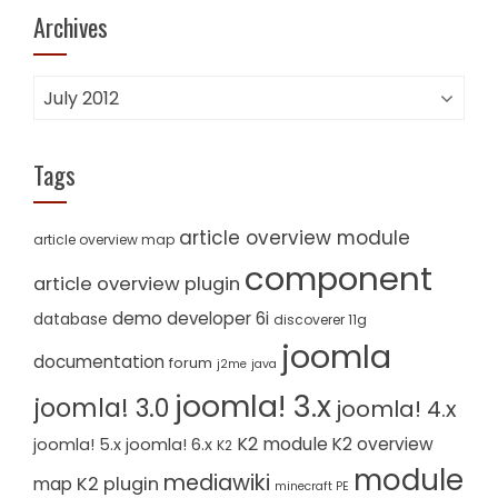
Archives
Archives
Tags
article overview module
article overview map
component
article overview plugin
demo
developer 6i
database
discoverer 11g
joomla
documentation
forum
j2me
java
joomla! 3.x
joomla! 3.0
joomla! 4.x
K2 module
K2 overview
joomla! 5.x
joomla! 6.x
K2
module
mediawiki
K2 plugin
map
minecraft PE