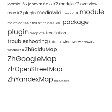
K2 module
K2 overview
joomla! 5.x
joomla! 6.x
K2
module
mediawiki
K2 plugin
map
minecraft PE
package
ms office 2007
ms office 2010
OeBS
plugin
translation
template
troubleshooting
tutorial
windows
windows 7
ZhBaiduMap
windows 8
ZhGoogleMap
ZhOpenStreetMap
ZhYandexMap
первые шаги