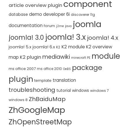
component
article overview plugin
demo
developer 6i
database
discoverer 11g
joomla
documentation
forum
j2me
java
joomla! 3.x
joomla! 3.0
joomla! 4.x
K2 module
K2 overview
joomla! 5.x
joomla! 6.x
K2
module
mediawiki
K2 plugin
map
minecraft PE
package
ms office 2007
ms office 2010
OeBS
plugin
translation
template
troubleshooting
tutorial
windows
windows 7
ZhBaiduMap
windows 8
ZhGoogleMap
ZhOpenStreetMap