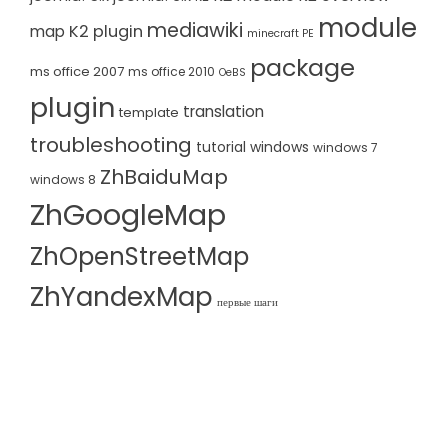
module
mediawiki
K2 plugin
map
minecraft PE
package
ms office 2007
ms office 2010
OeBS
plugin
translation
template
troubleshooting
tutorial
windows
windows 7
ZhBaiduMap
windows 8
ZhGoogleMap
ZhOpenStreetMap
ZhYandexMap
первые шаги