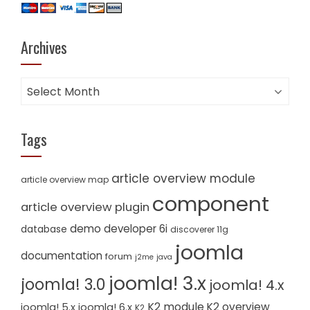
Archives
Archives
Tags
article overview module
article overview map
component
article overview plugin
demo
developer 6i
database
discoverer 11g
joomla
documentation
forum
j2me
java
joomla! 3.x
joomla! 3.0
joomla! 4.x
K2 module
K2 overview
joomla! 5.x
joomla! 6.x
K2