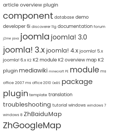
article overview plugin
component
demo
database
developer 6i
documentation
forum
discoverer 11g
joomla
joomla! 3.0
j2me
java
joomla! 3.x
joomla! 4.x
joomla! 5.x
K2 module
K2
K2 overview map
joomla! 6.x
K2
module
mediawiki
plugin
ms
minecraft PE
package
office 2007
ms office 2010
OeBS
plugin
translation
template
troubleshooting
tutorial
windows
windows 7
ZhBaiduMap
windows 8
ZhGoogleMap