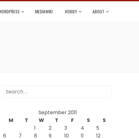
WORDPRESS
MEDIAWIKI
HOBBY
ABOUT
Search
for:
September 2011
M
T
W
T
F
S
S
1
2
3
4
5
6
7
8
9
10
11
12