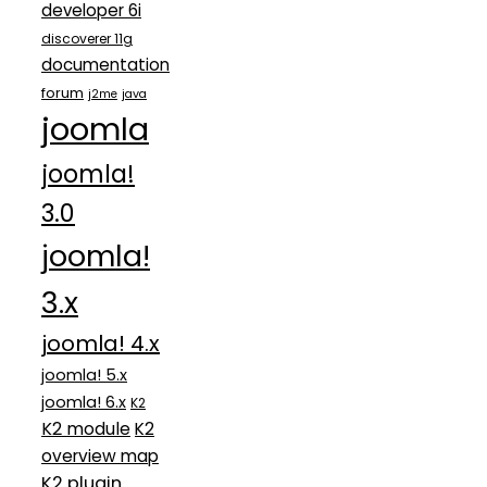
developer 6i
discoverer 11g
documentation
forum
j2me
java
joomla
joomla!
3.0
joomla!
3.x
joomla! 4.x
joomla! 5.x
joomla! 6.x
K2
K2 module
K2
overview map
K2 plugin