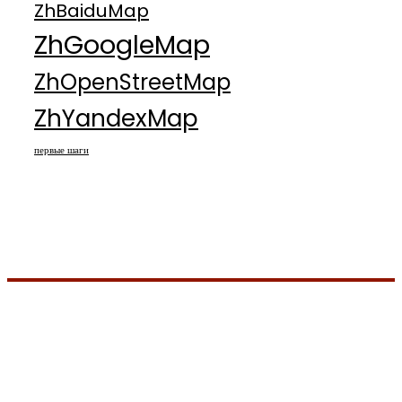
ZhBaiduMap
ZhGoogleMap
ZhOpenStreetMap
ZhYandexMap
первые шаги