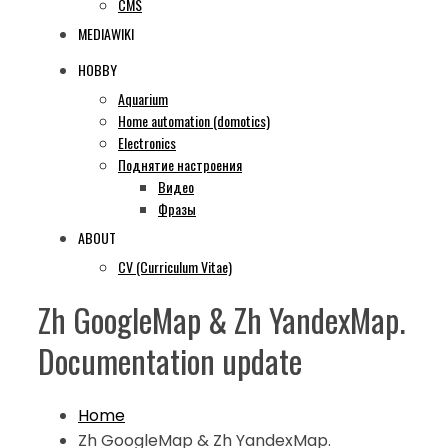
CMS
MEDIAWIKI
HOBBY
Aquarium
Home automation (domotics)
Electronics
Поднятие настроения
Видео
Фразы
ABOUT
CV (Curriculum Vitae)
Zh GoogleMap & Zh YandexMap.
Documentation update
Home
Zh GoogleMap & Zh YandexMap.