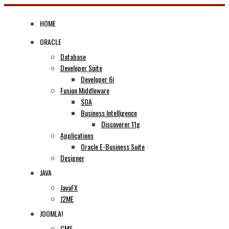
Skip
to
HOME
content
ORACLE
Database
Developer Suite
Developer 6i
Fusion Middleware
SOA
Business Intelligence
Discoverer 11g
Applications
Oracle E-Business Suite
Designer
JAVA
JavaFX
J2ME
JOOMLA!
CMS