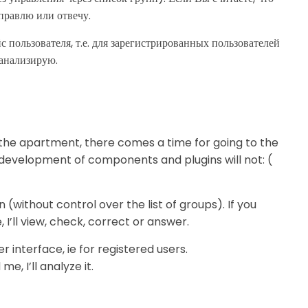
правлю или отвечу.
 пользователя, т.е. для зарегистрированных пользователей
оанализирую.
o the apartment, there comes a time for going to the
, development of components and plugins will not: (
n (without control over the list of groups). If you
, I’ll view, check, correct or answer.
r interface, ie for registered users.
e, I’ll analyze it.