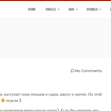
HOME
ORACLE
JAVA
JOOMLA!
No Comments
 наступает пора походов в садик, школу и прочее. По этой
т
недели 2
без управления через список групп). Если Вы считаете, что