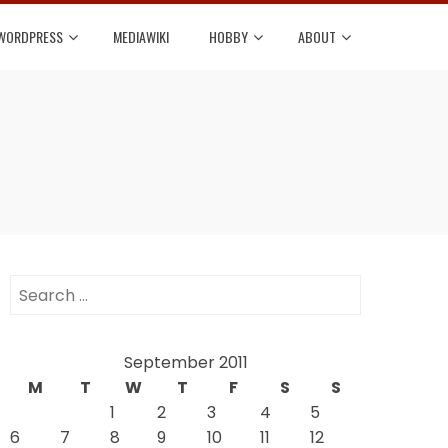
WORDPRESS
MEDIAWIKI
HOBBY
ABOUT
Search
for:
September 2011
M
T
W
T
F
S
S
1
2
3
4
5
6
7
8
9
10
11
12