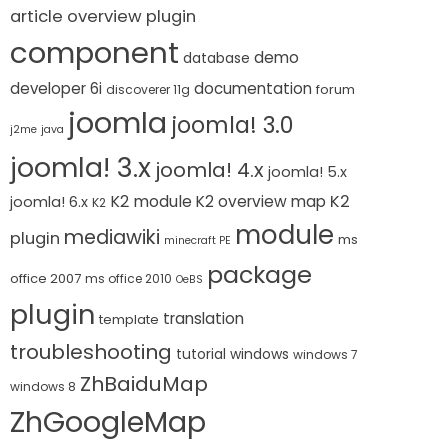
article overview plugin
component
demo
database
developer 6i
documentation
forum
discoverer 11g
joomla
joomla! 3.0
j2me
java
joomla! 3.x
joomla! 4.x
joomla! 5.x
K2 module
K2
K2 overview map
joomla! 6.x
K2
module
mediawiki
plugin
ms
minecraft PE
package
office 2007
ms office 2010
OeBS
plugin
translation
template
troubleshooting
tutorial
windows
windows 7
ZhBaiduMap
windows 8
ZhGoogleMap