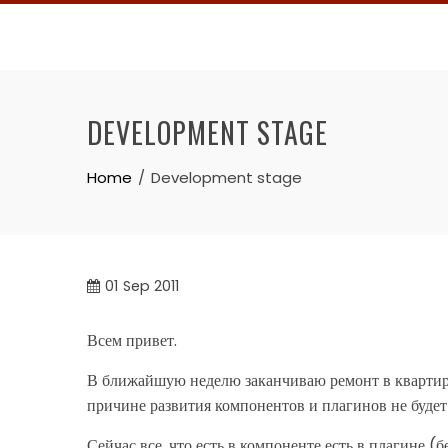
Skip
to
content
DEVELOPMENT STAGE
Home
Development stage
01
Sep 2011
Всем привет.
В ближайшую неделю заканчиваю ремонт в квартире,
причине развития компонентов и плагинов не буде
Сейчас все, что есть в компоненте есть в плагине (