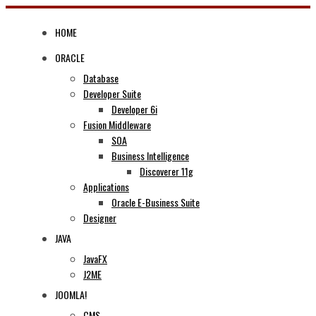
Skip
to
HOME
content
ORACLE
Database
Developer Suite
Developer 6i
Fusion Middleware
SOA
Business Intelligence
Discoverer 11g
Applications
Oracle E-Business Suite
Designer
JAVA
JavaFX
J2ME
JOOMLA!
CMS