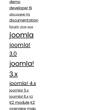
demo
developer 6i
discoverer 11g
documentation
forum
j2me
java
joomla
joomla!
3.0
joomla!
3.x
joomla! 4.x
joomla! 5.x
joomla! 6.x
K2
K2 module
K2
overview map