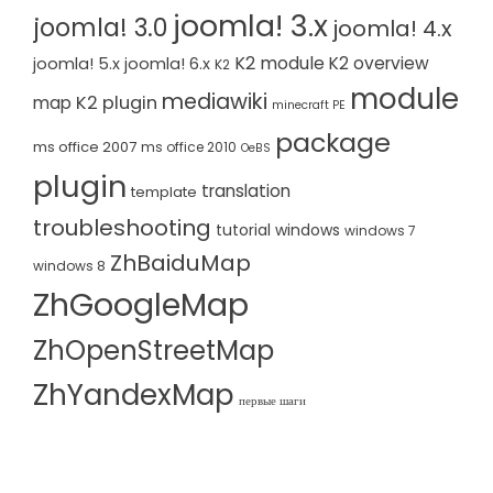
joomla! 3.x
joomla! 3.0
joomla! 4.x
K2 module
K2 overview
joomla! 5.x
joomla! 6.x
K2
module
mediawiki
K2 plugin
map
minecraft PE
package
ms office 2007
ms office 2010
OeBS
plugin
translation
template
troubleshooting
tutorial
windows
windows 7
ZhBaiduMap
windows 8
ZhGoogleMap
ZhOpenStreetMap
ZhYandexMap
первые шаги